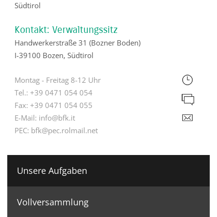
Südtirol
Kontakt: Verwaltungssitz
Handwerkerstraße 31 (Bozner Boden)
I-39100 Bozen, Südtirol
Montag - Freitag 8-12 Uhr
Tel.:
+39 0471 054 054
Fax:
+39 0471 054 055
E-Mail:
info@bfk.it
PEC:
bfk@pec.rolmail.net
Unsere Aufgaben
Vollversammlung