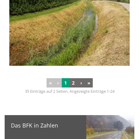
«
‹
1
2
›
»
35 Einträge auf 2 Seiten, Angezeigte Einträge 1-24
Das BFK in Zahlen