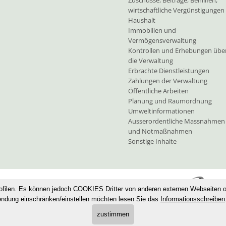
Zuschüsse, Beiträge, Beihilfen,
wirtschaftliche Vergünstigungen
Haushalt
Immobilien und
Vermögensverwaltung
Kontrollen und Erhebungen übe
die Verwaltung
Erbrachte Dienstleistungen
Zahlungen der Verwaltung
Öffentliche Arbeiten
Planung und Raumordnung
Umweltinformationen
Ausserordentliche Massnahmen
und Notmaßnahmen
Sonstige Inhalte
·
Privacy
·
Cookies
·
Sitemap
·
UID: IT80000230211
ofilen. Es können jedoch COOKIES Dritter von anderen externen Webseiten 
endung einschränken/einstellen möchten lesen Sie das
Informationsschreiben
zustimmen