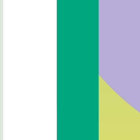
Haushalt
Immobilien und
Vermögensverwaltung
Kontrollen und Erhebungen
über die Verwaltung
Erbrachte Dienstleistungen
Zahlungen der Verwaltung
Öffentliche Arbeiten
Planung und Raumordnung
Umweltinformationen
Ausserordentliche
Massnahmen und
Notmaßnahmen