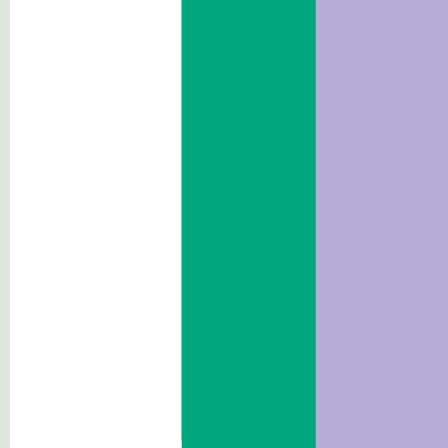
Verträge und Ausschreibungen
Beraterinnen/Berater und
Mitarbeiterinnen/ Mitarbeiter
Wettbewerbe
Performance
Abhängige Körperschaften
Tätigkeiten und Verfahren
Maßnahmen
Aufsicht über Unternehmer
Zuschüsse, Beiträge, Beihilfen,
wirtschaftliche
Vergünstigungen