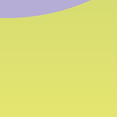
s BFK in
hlen
 - Freitag 8-12 Uhr
39 0471 054 054
39 0471 054 055
:
info@bfk.it