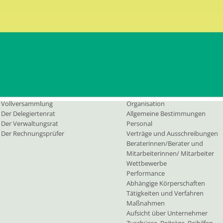
PEC:
b
Vollversammlung
Kontaktieren Sie uns
rgane
Transp. Verwaltung
Vollversammlung
Organisation
Der Delegiertenrat
Allgemeine Bestimmungen
Der Verwaltungsrat
Personal
Der Rechnungsprüfer
Verträge und Ausschreibungen
Beraterinnen/Berater und
Mitarbeiterinnen/ Mitarbeiter
Wettbewerbe
Performance
Abhängige Körperschaften
Tätigkeiten und Verfahren
Maßnahmen
Aufsicht über Unternehmer