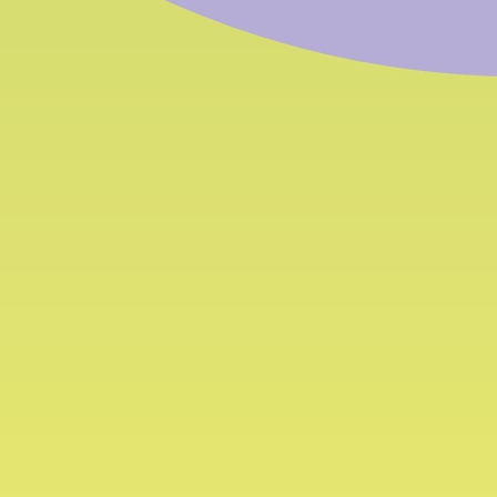
Aktuelle
Da
News
Za
Kontakt: Verwaltungssitz
Montag
Handwerkerstraße 31 (Bozner Boden)
Tel.:
+
I-39100 Bozen, Südtirol
Fax:
+
E-Mail