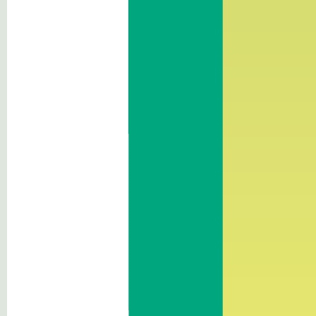
Sonstige Inhalte
So finden Sie
uns
Kontakt: Bauhof
Sigmundskronerstraße 44
I-39100 Bozen/Sigmundskron
Südtirol