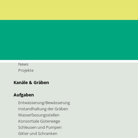
fk@pec.rolmail.net
Geschichte & Zahlen
News & Projekte
News
Projekte
Kanäle & Gräben
Aufgaben
Entwässerung/Bewässerung
Instandhaltung der Gräben
Wasserfassungsstellen
Konsortiale Güterwege
Schleusen und Pumpen
Gitter und Schranken