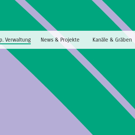
p. Verwaltung
News & Projekte
Kanäle & Gräben
Home
·
Transp. Verwaltung
·
Beraterinnen/Berater und Mitarbeite
Beraterinnen/Berater und M
Mitarbeiter
Beauftragung Revisor und Betriebsarzt