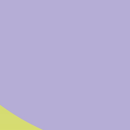
News
un
Kontakt: Verwaltungssitz
Montag
Handwerkerstraße 31 (Bozner Boden)
Tel.:
+
I-39100 Bozen, Südtirol
Fax:
+
E-Mail
PEC:
b
Vollversammlung
Kontaktieren Sie uns
rgane
Transp. Verwaltung
Vollversammlung
Organisation
Der Delegiertenrat
Allgemeine Bestimmungen
Der Verwaltungsrat
Personal