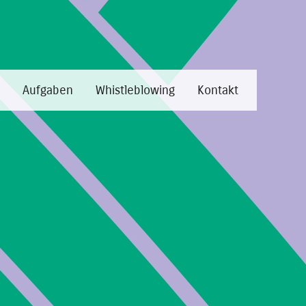
Aufgaben
Whistleblowing
Kontakt
konsortium?
 ist eine Körperschaft öffentlichen
Aufsicht der Autonomen Provinz Bozen-
die Instandhaltung und Verwaltung der