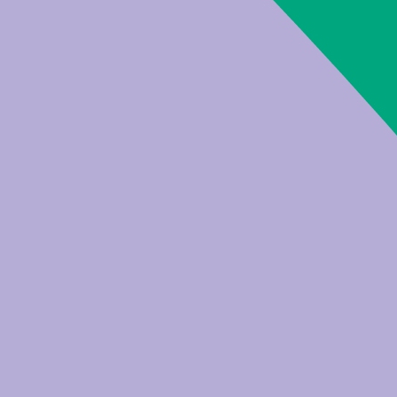
Gräben und Kanäle im Talgebiet zwischen Meran und 
Aktuelle
So