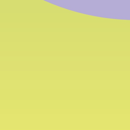
Der Rechnungsprüfer
Verträge und Ausschreibungen
Beraterinnen/Berater und
Mitarbeiterinnen/ Mitarbeiter
Wettbewerbe
Performance
Abhängige Körperschaften
Tätigkeiten und Verfahren
Maßnahmen
Aufsicht über Unternehmer
Zuschüsse, Beiträge, Beihilfen,
wirtschaftliche Vergünstigungen
Haushalt
Immobilien und
Vermögensverwaltung
Kontrollen und Erhebungen übe
die Verwaltung
Erbrachte Dienstleistungen
Zahlungen der Verwaltung
Öffentliche Arbeiten
Planung und Raumordnung
Umweltinformationen
Ausserordentliche Massnahmen