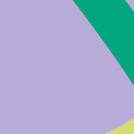
s
 - Freitag 8-12 Uhr
39 0471 054 054
39 0471 054 055
:
info@bfk.it
fk@pec.rolmail.net
Geschichte & Zahlen
News & Projekte
News
Projekte