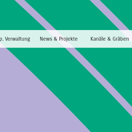
p. Verwaltung
News & Projekte
Kanäle & Gräben
Home
·
Bonifizierungskonsortium
·
Was ist das BFK
Was ist das Bonifizierungs
Das Bonifizierungskonsortium PASSER-EISACKMÜNDUNG
Rechts, hat seinen Sitz in Bozen und unterliegt der 
Südtirol.
Die Hauptaufgabe des Bonifizierungskonsortiums ist 