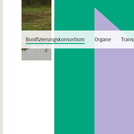
Bonifizierungskonsortium
Organe
Trans
Bonifizierungskonsortium
Was ist das BFK
Einzugsgebiet
Das BFK in Zahlen