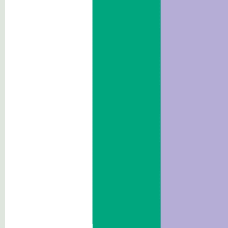
Geschichte
Der Klassifizierungsplan
Kartographie der
Bonifizierungsbauten
Mitarbeiter
WAHLEN 2022
Das BFK in