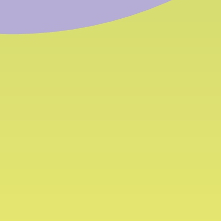
Kanäle & Gräben
Aufgaben
Entwässerung/Bewässerung
Instandhaltung der Gräben
Wasserfassungsstellen
Konsortiale Güterwege
Schleusen und Pumpen
Gitter und Schranken
Whistleblowing
Kontakt
Kontakt
r
Anfahrt