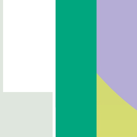
Zahlen
Kontakt: Bauhof
Sigmundskronerstraße 44
I-39100 Bozen/Sigmundskron
Südtirol
Unsere Aufgaben
Bonifizierungskonsortium
O
Was ist das BFK
Einzugsgebiet
Das BFK in Zahlen