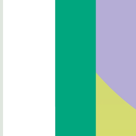
Haushalt
Immobilien und
Vermögensverwaltung
Kontrollen und Erhebungen
über die Verwaltung
Erbrachte Dienstleistungen
Zahlungen der Verwaltung
Öffentliche Arbeiten
Planung und Raumordnung
Umweltinformationen
Ausserordentliche
Massnahmen und
Notmaßnahmen