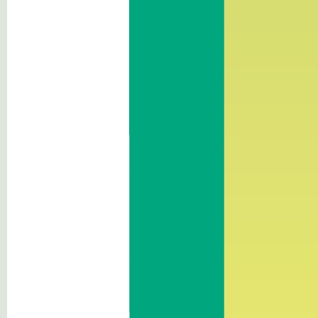
Sonstige Inhalte
Das BFK in
Zahlen
Kontakt: Bauhof
Sigmundskronerstraße 44
I-39100 Bozen/Sigmundskron
Südtirol