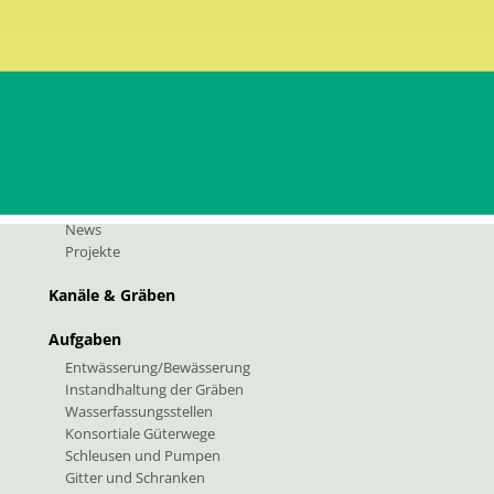
fk@pec.rolmail.net
Geschichte & Zahlen
News & Projekte
News
Projekte
Kanäle & Gräben
Aufgaben
Entwässerung/Bewässerung
Instandhaltung der Gräben
Wasserfassungsstellen
Konsortiale Güterwege
Schleusen und Pumpen
Gitter und Schranken