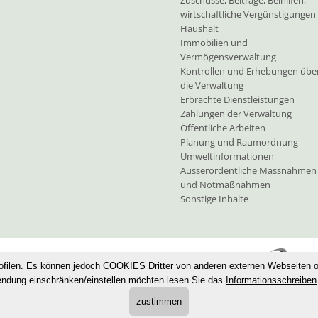
Zuschüsse, Beiträge, Beihilfen,
wirtschaftliche Vergünstigungen
Haushalt
Immobilien und
Vermögensverwaltung
Kontrollen und Erhebungen übe
die Verwaltung
Erbrachte Dienstleistungen
Zahlungen der Verwaltung
Öffentliche Arbeiten
Planung und Raumordnung
Umweltinformationen
Ausserordentliche Massnahmen
und Notmaßnahmen
Sonstige Inhalte
·
Privacy
·
Cookies
·
Sitemap
·
UID: IT80000230211
ofilen. Es können jedoch COOKIES Dritter von anderen externen Webseiten 
endung einschränken/einstellen möchten lesen Sie das
Informationsschreiben
zustimmen