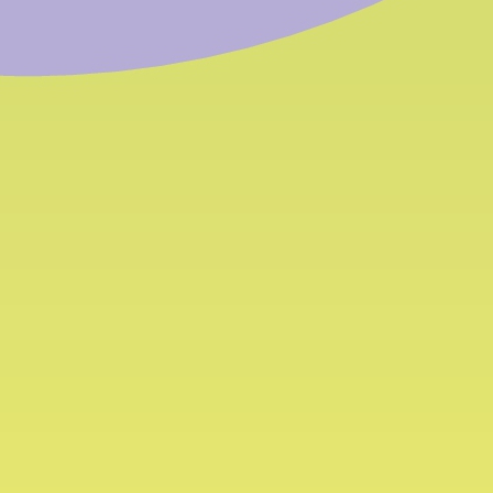
 finden Sie
s
 - Freitag 8-12 Uhr
39 0471 054 054
39 0471 054 055
:
info@bfk.it