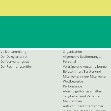
PEC:
b
Vollversammlung
Kontaktieren Sie uns
rgane
Transp. Verwaltung
Vollversammlung
Organisation
Der Delegiertenrat
Allgemeine Bestimmungen
Der Verwaltungsrat
Personal
Der Rechnungsprüfer
Verträge und Ausschreibungen
Beraterinnen/Berater und
Mitarbeiterinnen/ Mitarbeiter
Wettbewerbe
Performance
Abhängige Körperschaften
Tätigkeiten und Verfahren
Maßnahmen
Aufsicht über Unternehmer