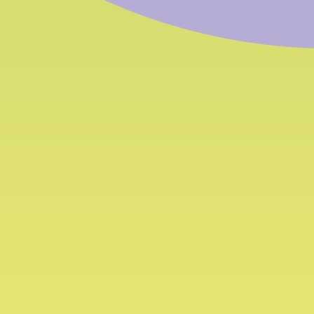
Aktuelle
So
News
un
Kontakt: Verwaltungssitz
Montag
Handwerkerstraße 31 (Bozner Boden)
Tel.:
+
I-39100 Bozen, Südtirol
Fax:
+
E-Mail