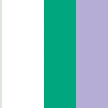
Verträge und Ausschreibungen
Beraterinnen/Berater und
Mitarbeiterinnen/ Mitarbeiter
Wettbewerbe
Performance
Abhängige Körperschaften
Tätigkeiten und Verfahren
Maßnahmen
Aufsicht über Unternehmer
Zuschüsse, Beiträge, Beihilfen,
wirtschaftliche
Vergünstigungen