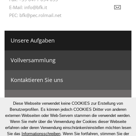
E-Mail:
info@bfk.it
PEC:
bfk@pec.rolmail.net
Unsere Aufgaben
Vollversammlung
Kontaktieren Sie uns
Geschichte & Zahlen
Diese Webseite verwendet keine COOKIES zur Erstellung von
Benutzerprofilen. Es können jedoch COOKIES Dritter von anderen
externen Webseiten oder Web-Servern stammen die verwendet werden.
© Bonifizierungskonsortium
Wenn Sie mehr über die Verwendung der Cookies dieser Webseite
erfahren oder deren Verwendung einschränken/einstellen möchten lesen
·
Impressum
·
Privacy
·
Cookies
·
Sitemap
·
UID: IT80000230211
Sie das
Informationsschreiben
. Wenn Sie fortfahren, stimmen Sie der