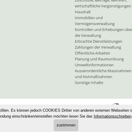
Zuschüsse, Beiträge, Beihilfen,
wirtschaftliche Vergünstigungen
Haushalt
Immobilien und
Vermögensverwaltung
Kontrollen und Erhebungen übe
die Verwaltung
Erbrachte Dienstleistungen
Zahlungen der Verwaltung
Öffentliche Arbeiten
Planung und Raumordnung
Umweltinformationen
Ausserordentliche Massnahmen
und Notmaßnahmen
Sonstige Inhalte
·
Privacy
·
Cookies
·
Sitemap
·
UID: IT80000230211
ofilen. Es können jedoch COOKIES Dritter von anderen externen Webseiten 
endung einschränken/einstellen möchten lesen Sie das
Informationsschreiben
zustimmen