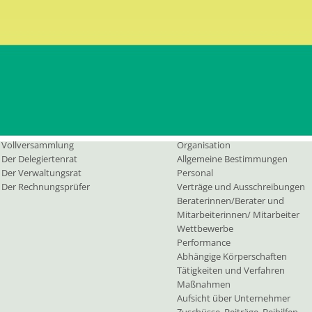
PEC:
b
Vollversammlung
Kontaktieren Sie uns
rgane
Transp. Verwaltung
Vollversammlung
Organisation
Der Delegiertenrat
Allgemeine Bestimmungen
Der Verwaltungsrat
Personal
Der Rechnungsprüfer
Verträge und Ausschreibungen
Beraterinnen/Berater und
Mitarbeiterinnen/ Mitarbeiter
Wettbewerbe
Performance
Abhängige Körperschaften
Tätigkeiten und Verfahren
Maßnahmen
Aufsicht über Unternehmer