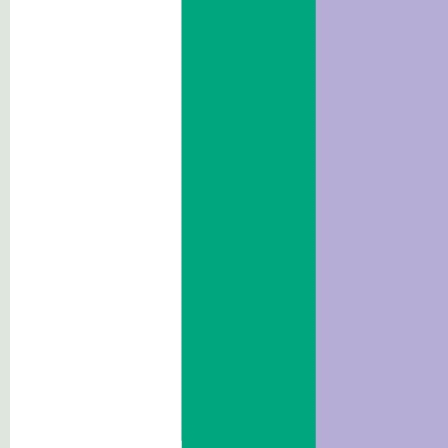
Verträge und Ausschreibungen
Beraterinnen/Berater und
Mitarbeiterinnen/ Mitarbeiter
Wettbewerbe
Performance
Abhängige Körperschaften
Tätigkeiten und Verfahren
Maßnahmen
Aufsicht über Unternehmer
Zuschüsse, Beiträge, Beihilfen,
wirtschaftliche
Vergünstigungen