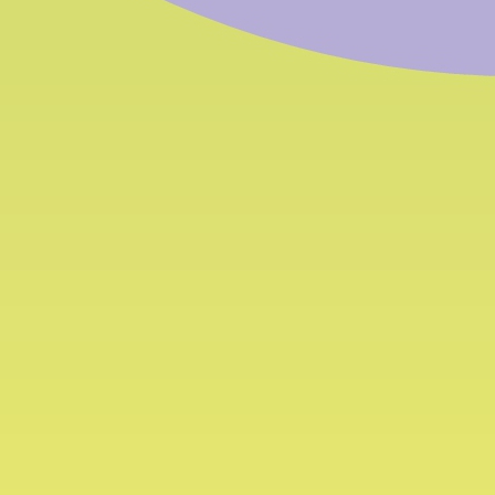
So finden Sie
Ak
uns
N
Kontakt: Verwaltungssitz
Montag
Handwerkerstraße 31 (Bozner Boden)
Tel.:
+
I-39100 Bozen, Südtirol
Fax:
+
E-Mail