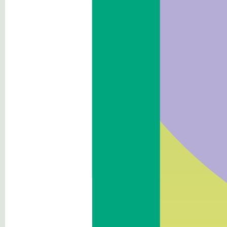
Haushalt
Immobilien und
Vermögensverwaltung
Kontrollen und Erhebungen
über die Verwaltung
Erbrachte Dienstleistungen
Zahlungen der Verwaltung
Öffentliche Arbeiten
Planung und Raumordnung
Umweltinformationen
Ausserordentliche
Massnahmen und
Notmaßnahmen