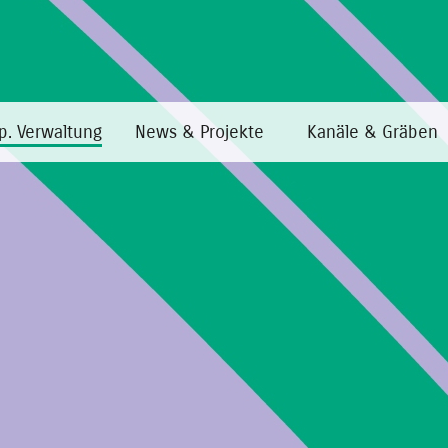
p. Verwaltung
News & Projekte
Kanäle & Gräben
Home
·
Transp. Verwaltung
·
Abhängige Körperschaften
Abhängige Körperschaften
Für die Bonifizierungskonsortien nicht zutreffende Sek