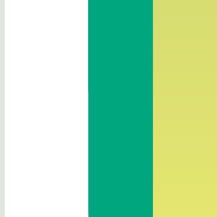
Sonstige Inhalte
Das BFK in
Zahlen
Kontakt: Bauhof
Sigmundskronerstraße 44
I-39100 Bozen/Sigmundskron
Südtirol