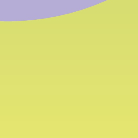
tuelle
ews
 - Freitag 8-12 Uhr
39 0471 054 054
39 0471 054 055
:
info@bfk.it