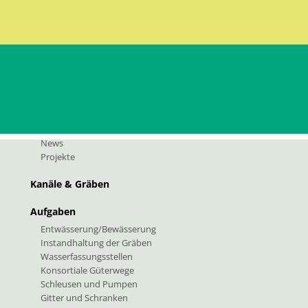
fk@pec.rolmail.net
Geschichte & Zahlen
News & Projekte
News
Projekte
Kanäle & Gräben
Aufgaben
Entwässerung/Bewässerung
Instandhaltung der Gräben
Wasserfassungsstellen
Konsortiale Güterwege
Schleusen und Pumpen
Gitter und Schranken