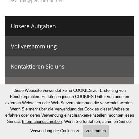
PEC:
bfk@pec.rolmail.net
Unsere Aufgaben
Vollversammlung
Kontaktieren Sie uns
Geschichte & Zahlen
Diese Webseite verwendet keine COOKIES zur Erstellung von
Benutzerprofilen. Es können jedoch COOKIES Dritter von anderen
externen Webseiten oder Web-Servern stammen die verwendet werden.
© Bonifizierungskonsortium
Wenn Sie mehr über die Verwendung der Cookies dieser Webseite
erfahren oder deren Verwendung einschränken/einstellen möchten lesen
·
Impressum
·
Privacy
·
Cookies
·
Sitemap
·
UID: IT80000230211
Sie das
Informationsschreiben
. Wenn Sie fortfahren, stimmen Sie der
Verwendung der Cookies zu.
zustimmen