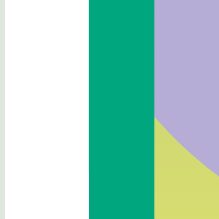
Beni immobili e gestione
patrimonio
Controlli e rilievi sull'
amministrazione
Servizi erogati
Pagamenti dell'
amministrazione
Opere pubbliche
Pianificazione e governo del
territorio
Informazioni ambientali
Interventi straordinari e di
emergenza