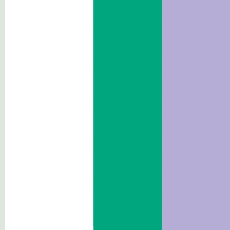
Personale
Bandi di gara e contratti
Consulenti e collaboratori
Bandi di concorso
Performance
Enti controllati
Attivitá e procedimenti
Provvedimenti
Controlli sulle imprese
Sovvenzioni,contributi, sussidi,
vantaggi economici
Bilanci