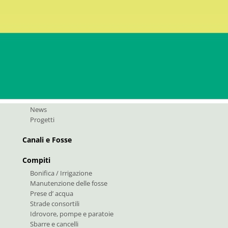
:
info@bfk.it
fk@pec.rolmail.net
Storia e numeri
News e progetti
News
Progetti
Canali e Fosse
Compiti
Bonifica / Irrigazione
Manutenzione delle fosse
Prese d’ acqua
Strade consortili
Idrovore, pompe e paratoie
Sbarre e cancelli