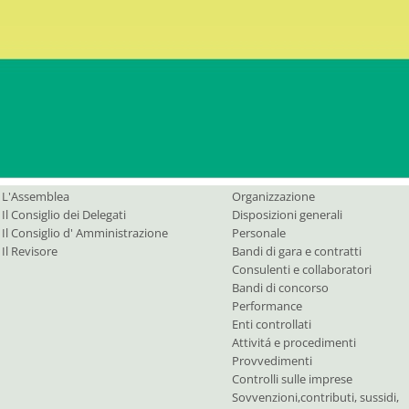
E-Mail
PEC:
b
L'Assemblea
Contattateci
rgani
Amministrazione trasparente
L'Assemblea
Organizzazione
Il Consiglio dei Delegati
Disposizioni generali
Il Consiglio d' Amministrazione
Personale
Il Revisore
Bandi di gara e contratti
Consulenti e collaboratori
Bandi di concorso
Performance
Enti controllati
Attivitá e procedimenti
Provvedimenti
Controlli sulle imprese
Sovvenzioni,contributi, sussidi,