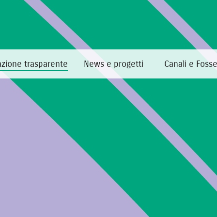
zione trasparente
News e progetti
Canali e Foss
Home
·
Amministrazione trasparente
·
Pianificazione e governo d
Pianificazione e governo del 
In costruzione.