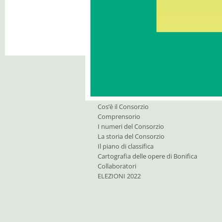
I nostri compiti
Consorzio di Bonifica
O
Cos’è il Consorzio
Comprensorio
I numeri del Consorzio
La storia del Consorzio
Il piano di classifica
Cartografia delle opere di Bonifica
Collaboratori
ELEZIONI 2022