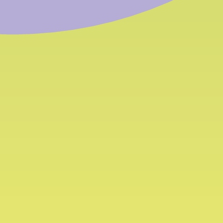
numeri del
nsorzio
 - venerdì | Dalle 8 alle 12
39 0471 054 054
39 0471 054 055