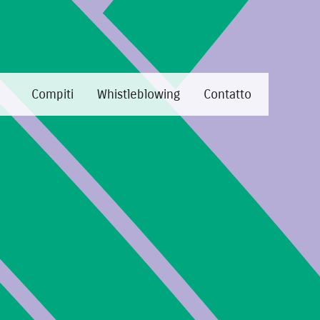
e
Compiti
Whistleblowing
Contatto
el territorio
territorio