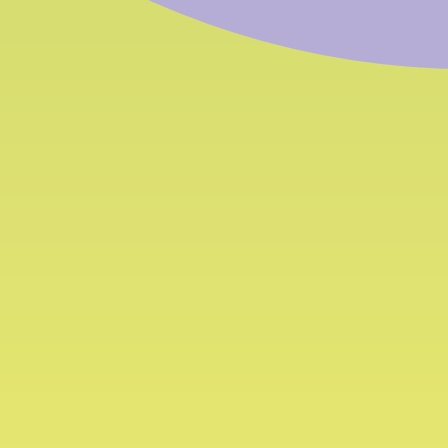
News
I 
Co
Contatto: Amministrazione
Lunedì
Via degli Artigiani 31 (Piani di Bolzano)
Tel.:
+
I-39100 Bolzano
Fax:
+