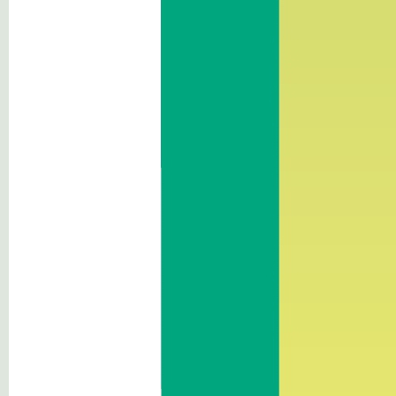
Altri contenuti
Come
arrivare
Contatto: Cantiere
Via Castelfirmiano 44
I-39100 Bolzano/Castelfirmiano