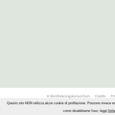
© Bonifizierungskonsortium
·
Credits
·
Pr
Questo sito NON utilizza alcun cookie di profilazione. Possono invece essere
come disabilitarne l'uso, leggi
l'inf