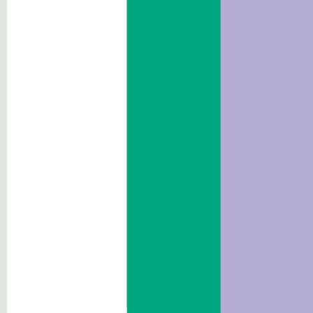
Personale
Bandi di gara e contratti
Consulenti e collaboratori
Bandi di concorso
Performance
Enti controllati
Attivitá e procedimenti
Provvedimenti
Controlli sulle imprese
Sovvenzioni,contributi, sussidi,
vantaggi economici
Bilanci