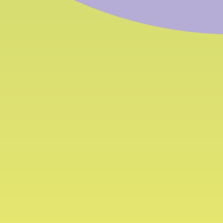
Come
I 
arrivare
Co
Contatto: Amministrazione
Lunedì
Via degli Artigiani 31 (Piani di Bolzano)
Tel.:
+
I-39100 Bolzano
Fax:
+