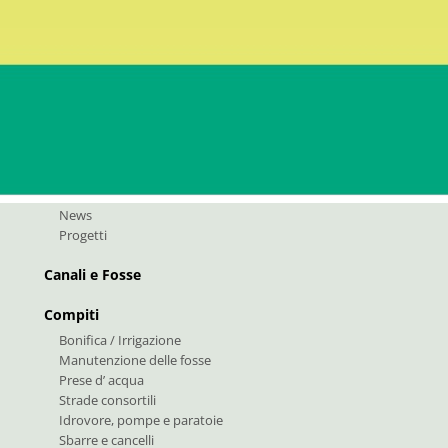
:
info@bfk.it
fk@pec.rolmail.net
Storia e numeri
News e progetti
News
Progetti
Canali e Fosse
Compiti
Bonifica / Irrigazione
Manutenzione delle fosse
Prese d’ acqua
Strade consortili
Idrovore, pompe e paratoie
Sbarre e cancelli