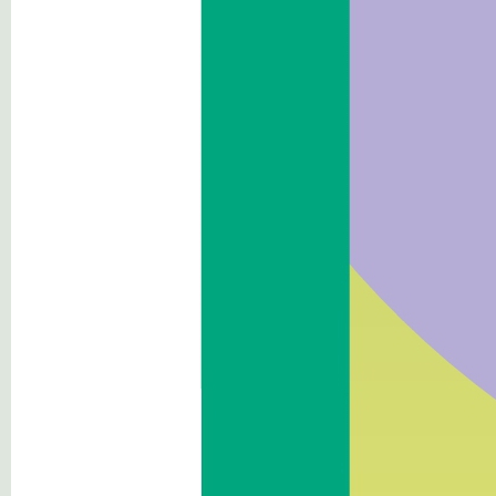
Beni immobili e gestione
patrimonio
Controlli e rilievi sull'
amministrazione
Servizi erogati
Pagamenti dell'
amministrazione
Opere pubbliche
Pianificazione e governo del
territorio
Informazioni ambientali
Interventi straordinari e di
emergenza