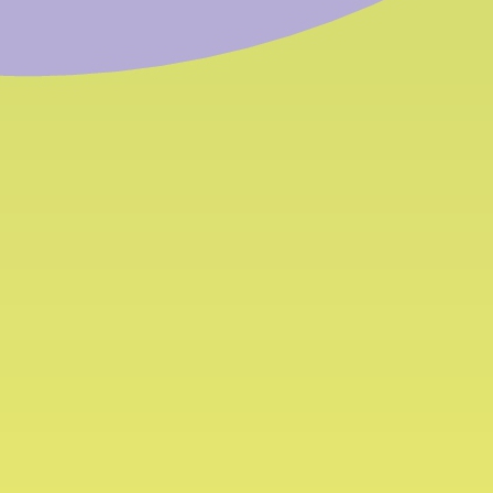
numeri del
nsorzio
 - venerdì | Dalle 8 alle 12
39 0471 054 054
39 0471 054 055