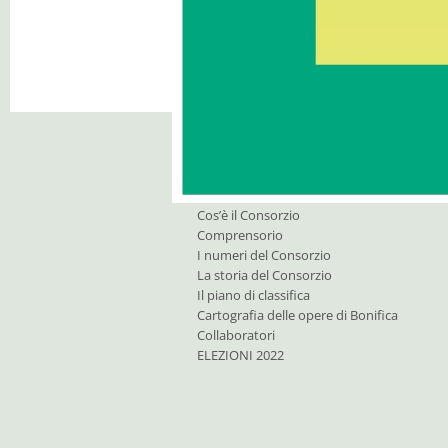
I nostri compiti
Consorzio di Bonifica
O
Cos’è il Consorzio
Comprensorio
I numeri del Consorzio
La storia del Consorzio
Il piano di classifica
Cartografia delle opere di Bonifica
Collaboratori
ELEZIONI 2022