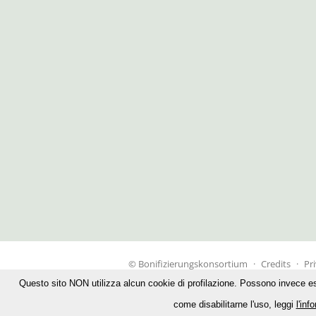
© Bonifizierungskonsortium
·
Credits
·
Pr
Questo sito NON utilizza alcun cookie di profilazione. Possono invece essere
come disabilitarne l'uso, leggi
l'inf