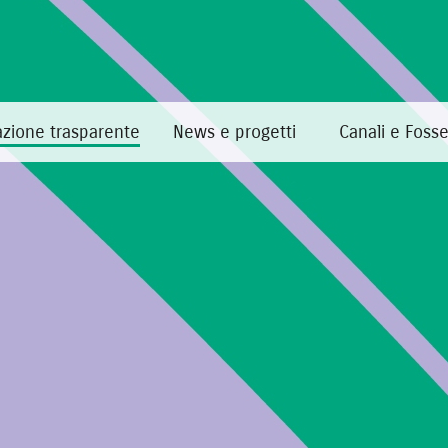
zione trasparente
News e progetti
Canali e Foss
Home
·
Amministrazione trasparente
·
Opere pubbliche
Opere pubbliche