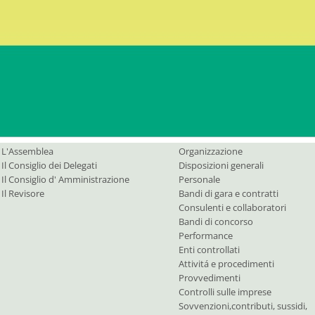
E-Mail
PEC:
b
L'Assemblea
Contattateci
rgani
Amministrazione trasparente
L'Assemblea
Organizzazione
Il Consiglio dei Delegati
Disposizioni generali
Il Consiglio d' Amministrazione
Personale
Il Revisore
Bandi di gara e contratti
Consulenti e collaboratori
Bandi di concorso
Performance
Enti controllati
Attivitá e procedimenti
Provvedimenti
Controlli sulle imprese
Sovvenzioni,contributi, sussidi,