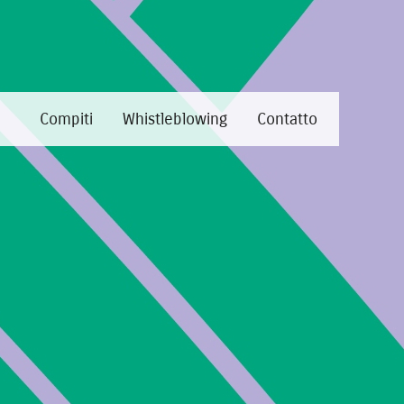
e
Compiti
Whistleblowing
Contatto