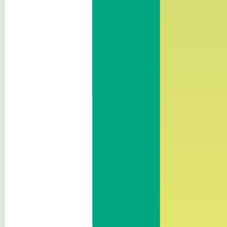
Altri contenuti
News
Contatto: Cantiere
Via Castelfirmiano 44
I-39100 Bolzano/Castelfirmiano