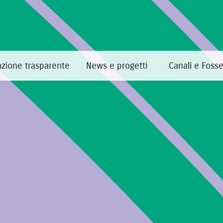
zione trasparente
News e progetti
Canali e Foss
Home
·
Cookie
Cookie
Che cosa sono i cookie?
Un cookie è un piccolo testo che viene inviato sul comp
utilizzato dall’utente o per salvare informazioni e imp