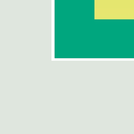
I numeri del Consorzio
La storia del Consorzio
Il piano di classifica
Cartografia delle opere di Bonifica
Collaboratori
ELEZIONI 2022