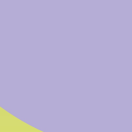
che non riguardano i singoli utenti e non vengono utilizz
Nome
Fornitore
FirstSession
bfk.it
Identificazione 
PageHistory
bfk.it
Individua la pagin
ReturningSession
bfk.it
Identificazione 
Marketing
Vengono utilizzati da terzi a scopi pubblicitari. Non v
viene comunque creato un collegamento con il tuo com
tracciare le informazioni salvate.
Nome
Fornitore
Assegnazione della cor
bs_widget_promotion
HGV
della campagna per le 
completate.