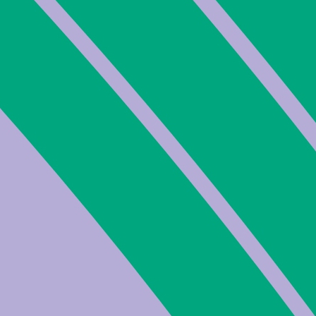
oni richieste sul tuo browser. Facendo
sso ad alcune parti del sito Internet o
 l’utilizzo di un sito; senza questi
funzionalità o che esse non funzionino
Scopo
Durata
 numerico (in maniera
Sessione
sessione dell’utente.
 cookie
1 anno
a funzionalità del sito Internet.
nome utente o lingua) e migliorano
 da questi cookie sono dati anonimi,