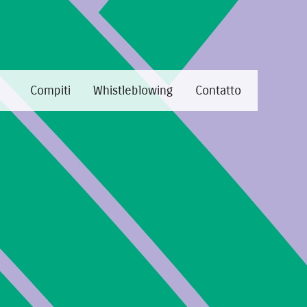
e
Compiti
Whistleblowing
Contatto
uter per identificare il browser
ostazioni sul browser. Puoi anche non