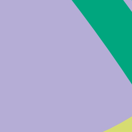
ati ai fini di vendita.
Scopo
Durata
della campagna
182 giorni
a iniziale
1 giorno
della campagna
182 giorni
engono processati dati personali, ma
puter o dispositivo, in modo da poter
Scopo
Durata
retta origine dei parametri
30
prenotazioni o richieste
giorni