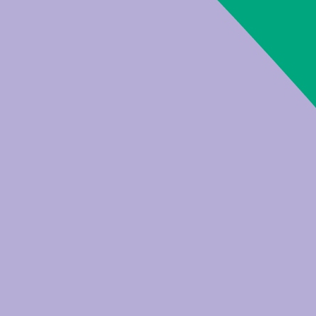
accettare cookie sul browser, disattivando le impostazi
così, ci può essere però il rischio che tu non abbia acce
che esso non funzioni più correttamente.
Necessari
Cookie necessari sono indispensabili per la navigazione e
cookie può essere che tu non abbia accesso ad alcune 
correttamente.
Nome
Fornitore
Viene generato un codice
ASP.NET_SessionId
bfk.it
casuale) che identifica la 
CookieBannerTM
bfk.it
Salva le impostazioni dei
Preferenze
Salvando le tue impostazioni, questi cookie aumentano l
Comprendono impostazioni che hai selezionato (come 
l’utilizzo del sito Internet.
Statistiche
Provengono da noi o da terzi. Le informazioni raccolte