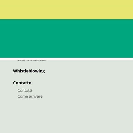
Canali e Fosse
Compiti
Bonifica / Irrigazione
Manutenzione delle fosse
Prese d’ acqua
Strade consortili
Idrovore, pompe e paratoie
Sbarre e cancelli
Whistleblowing
Contatto
Contatti
Come arrivare