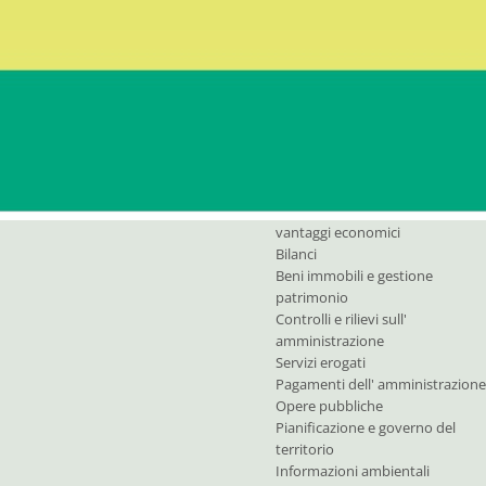
Il Consiglio d' Amministrazione
Personale
Il Revisore
Bandi di gara e contratti
Consulenti e collaboratori
Bandi di concorso
Performance
Enti controllati
Attivitá e procedimenti
Provvedimenti
Controlli sulle imprese
Sovvenzioni,contributi, sussidi,
vantaggi economici
Bilanci
Beni immobili e gestione
patrimonio
Controlli e rilievi sull'
amministrazione
Servizi erogati
Pagamenti dell' amministrazione
Opere pubbliche
Pianificazione e governo del
territorio
Informazioni ambientali