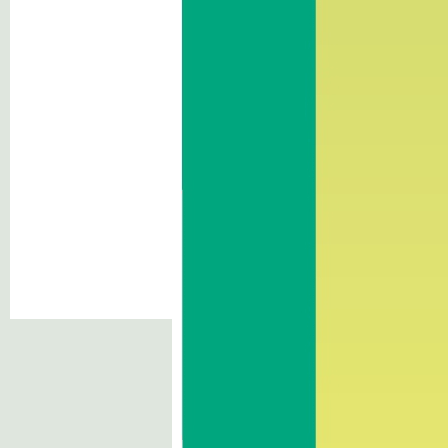
News
Contatto: Cantiere
Via Castelfirmiano 44
I-39100 Bolzano/Castelfirmiano
I nostri compiti
Consorzio di Bonifica
O
Cos’è il Consorzio
Comprensorio