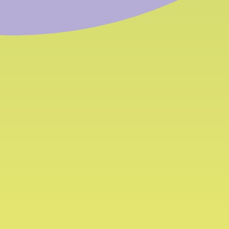
ome
rivare
 - venerdì | Dalle 8 alle 12
39 0471 054 054
39 0471 054 055
:
info@bfk.it
fk@pec.rolmail.net
Storia e numeri
News e progetti
News
Progetti