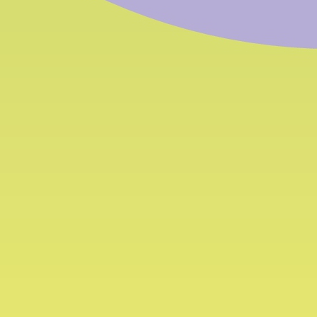
I numeri del
C
Consorzio
ar
Contatto: Amministrazione
Lunedì
Via degli Artigiani 31 (Piani di Bolzano)
Tel.:
+
I-39100 Bolzano
Fax:
+
E-Mail
PEC:
b
L'Assemblea
Contattateci
rgani
Amministrazione trasparente
L'Assemblea
Organizzazione
Il Consiglio dei Delegati
Disposizioni generali