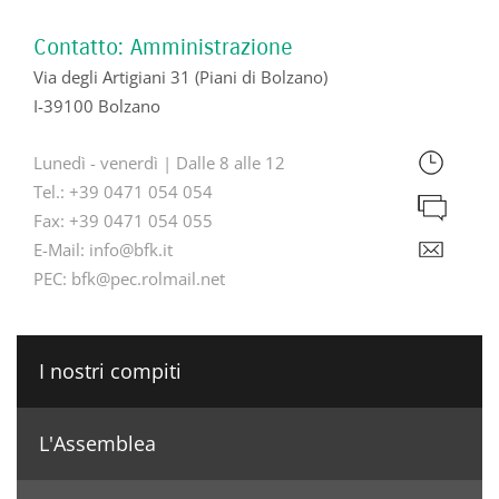
Contatto: Amministrazione
Via degli Artigiani 31 (Piani di Bolzano)
I-39100 Bolzano
Lunedì - venerdì | Dalle 8 alle 12
Tel.:
+39 0471 054 054
Fax:
+39 0471 054 055
E-Mail:
info@bfk.it
PEC:
bfk@pec.rolmail.net
I nostri compiti
L'Assemblea