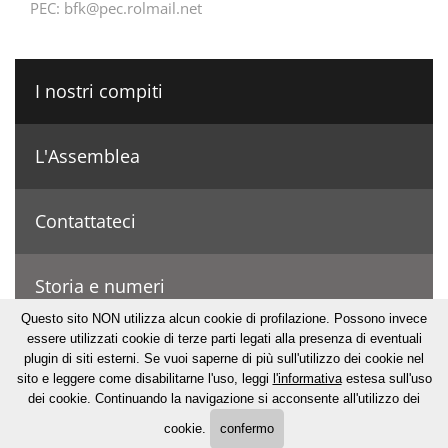
PEC:
bfk@pec.rolmail.net
I nostri compiti
L'Assemblea
Contattateci
Storia e numeri
Questo sito NON utilizza alcun cookie di profilazione. Possono invece
essere utilizzati cookie di terze parti legati alla presenza di eventuali
© Bonifizierungskonsortium
plugin di siti esterni. Se vuoi saperne di più sull'utilizzo dei cookie nel
sito e leggere come disabilitarne l'uso, leggi
l'informativa
estesa sull'uso
·
Credits
·
Privacy
·
Cookie
·
Mappa del sito
·
UID:
dei cookie. Continuando la navigazione si acconsente all'utilizzo dei
IT80000230211
cookie.
confermo