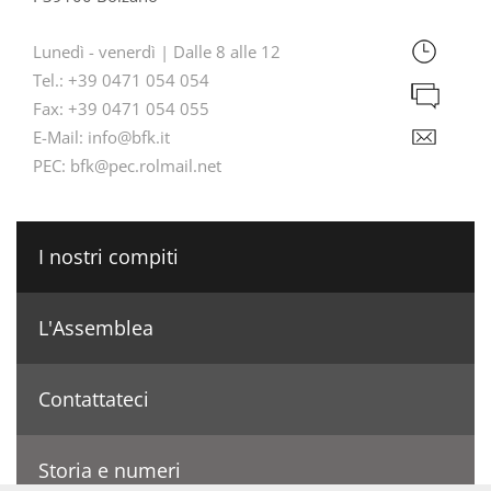
Lunedì - venerdì | Dalle 8 alle 12
Tel.:
+39 0471 054 054
Fax:
+39 0471 054 055
E-Mail:
info@bfk.it
PEC:
bfk@pec.rolmail.net
I nostri compiti
L'Assemblea
Contattateci
Storia e numeri