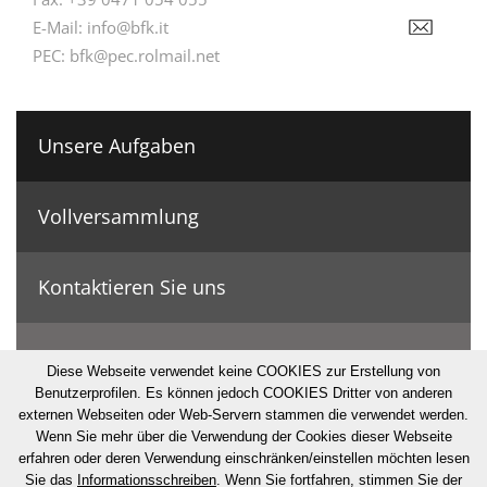
E-Mail:
info@bfk.it
PEC:
bfk@pec.rolmail.net
Unsere Aufgaben
Vollversammlung
Kontaktieren Sie uns
Geschichte & Zahlen
Diese Webseite verwendet keine COOKIES zur Erstellung von
Benutzerprofilen. Es können jedoch COOKIES Dritter von anderen
externen Webseiten oder Web-Servern stammen die verwendet werden.
© Bonifizierungskonsortium
Wenn Sie mehr über die Verwendung der Cookies dieser Webseite
erfahren oder deren Verwendung einschränken/einstellen möchten lesen
·
Impressum
·
Privacy
·
Cookies
·
Sitemap
·
UID: IT80000230211
Sie das
Informationsschreiben
. Wenn Sie fortfahren, stimmen Sie der