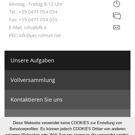
Montag - Freitag 8-12 Uhr
Tel.:
+39 0471 054 054
Fax:
+39 0471 054 055
E-Mail:
info@bfk.it
PEC:
bfk@pec.rolmail.net
Unsere Aufgaben
Vollversammlung
Kontaktieren Sie uns
Geschichte & Zahlen
Diese Webseite verwendet keine COOKIES zur Erstellung von
Benutzerprofilen. Es können jedoch COOKIES Dritter von anderen
externen Webseiten oder Web-Servern stammen die verwendet werden.