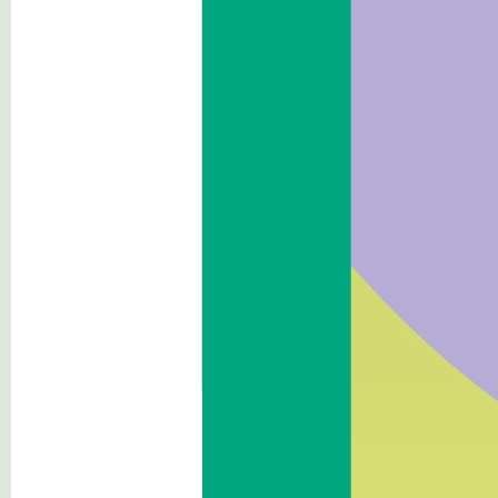
Aufsicht über Unternehmer
Zuschüsse, Beiträge, Beihilfen,
wirtschaftliche
Vergünstigungen
Haushalt
Immobilien und
Vermögensverwaltung
Kontrollen und Erhebungen
über die Verwaltung
Erbrachte Dienstleistungen
Zahlungen der Verwaltung
Öffentliche Arbeiten
Planung und Raumordnung