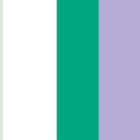
Verträge und Ausschreibungen
Beraterinnen/Berater und
Mitarbeiterinnen/ Mitarbeiter
Wettbewerbe
Performance
Abhängige Körperschaften
Tätigkeiten und Verfahren
Aggregierte Daten
Verwaltungstätigkeiten
Ersatzerklärungen und
Dateneinholung von Amts wegen
Monitoring der Verfahrenszeiten
Verfahrensarten
Maßnahmen