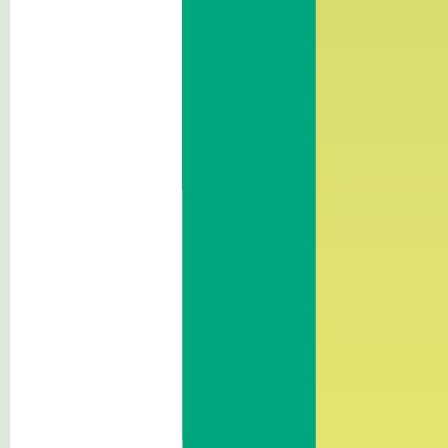
Umweltinformationen
Ausserordentliche
Massnahmen und
Notmaßnahmen
Sonstige Inhalte
So finden Sie
uns