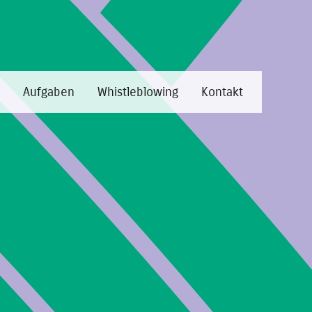
Aufgaben
Whistleblowing
Kontakt
hrensarten
rungskonsortien
 R.G. 10/2014 nicht erforderlich