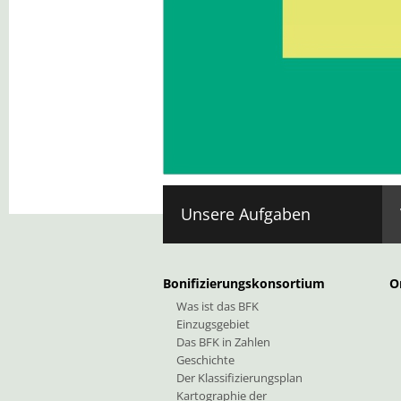
Kontakt: Bauhof
Sigmundskronerstraße 44
I-39100 Bozen/Sigmundskron
Südtirol
Unsere Aufgaben
Bonifizierungskonsortium
O
Was ist das BFK
Einzugsgebiet
Das BFK in Zahlen
Geschichte
Der Klassifizierungsplan
Kartographie der