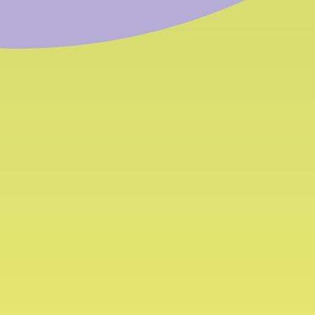
tuelle
ews