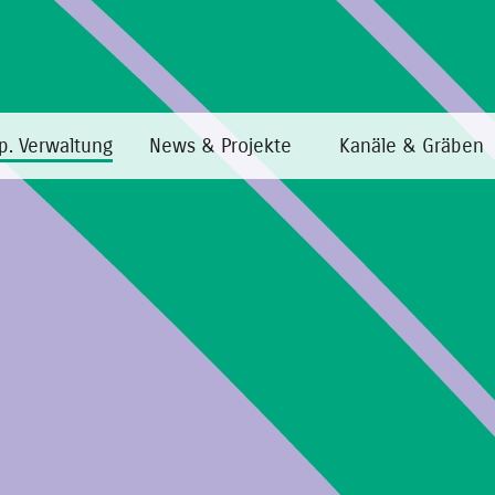
p. Verwaltung
News & Projekte
Kanäle & Gräben
Home
·
Transp. Verwaltung
·
Tätigkeiten und Verfahren
·
Verfa
Verfahrensarten
Die Veröffentlichung dieser Daten ist für die Bonifizie
in Anwendung des Art. 48 des L.G. 5/2009 im Sinne des