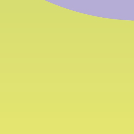
Das BFK in
Ak
Zahlen
N