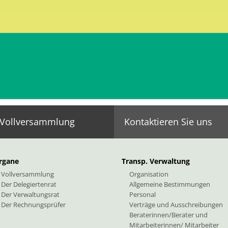
Kontakt: Verwaltungssitz
Montag
Handwerkerstraße 31 (Bozner Boden)
Tel.:
+
I-39100 Bozen, Südtirol
Fax:
+
E-Mail
PEC:
b
Vollversammlung
Kontaktieren Sie uns
rgane
Transp. Verwaltung
Vollversammlung
Organisation
Der Delegiertenrat
Allgemeine Bestimmungen
Der Verwaltungsrat
Personal
Der Rechnungsprüfer
Verträge und Ausschreibungen
Beraterinnen/Berater und
Mitarbeiterinnen/ Mitarbeiter