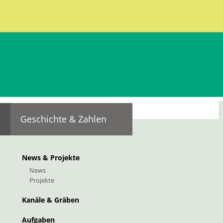
 - Freitag 8-12 Uhr
39 0471 054 054
39 0471 054 055
:
info@bfk.it
fk@pec.rolmail.net
Geschichte & Zahlen
News & Projekte
News
Projekte
Kanäle & Gräben
Aufgaben