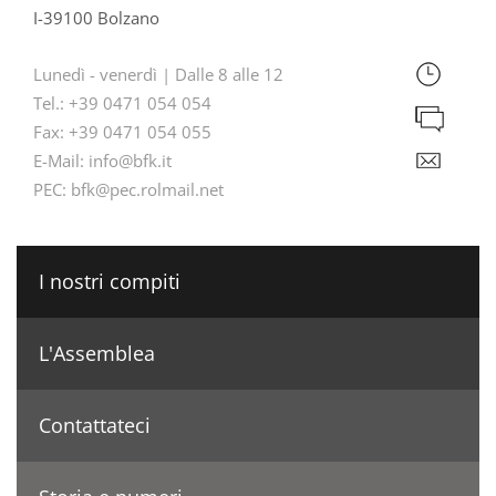
I-39100 Bolzano
Lunedì - venerdì | Dalle 8 alle 12
Tel.:
+39 0471 054 054
Fax:
+39 0471 054 055
E-Mail:
info@bfk.it
PEC:
bfk@pec.rolmail.net
I nostri compiti
L'Assemblea
Contattateci