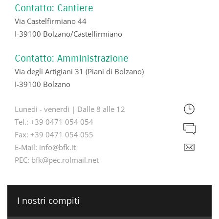
Contatto: Cantiere
Via Castelfirmiano 44
I-39100 Bolzano/Castelfirmiano
Contatto: Amministrazione
Via degli Artigiani 31 (Piani di Bolzano)
I-39100 Bolzano
Lunedì - venerdì | Dalle 8 alle 12
Tel.:
+39 0471 054 054
Fax:
+39 0471 054 055
E-Mail:
info@bfk.it
PEC:
bfk@pec.rolmail.net
I nostri compiti