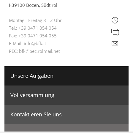
I-39100 Bozen, Südtirol
Montag - Freitag 8-12 Uhr
Tel.:
+39 0471 054 054
Fax:
+39 0471 054 055
E-Mail:
info@bfk.it
PEC:
bfk@pec.rolmail.net
Unsere Aufgaben
Vollversammlung
Kontaktieren Sie uns