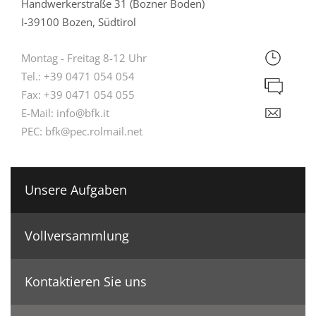
Handwerkerstraße 31 (Bozner Boden)
I-39100 Bozen, Südtirol
Montag - Freitag 8-12 Uhr
Tel.:
+39 0471 054 054
Fax:
+39 0471 054 055
E-Mail:
info@bfk.it
PEC:
bfk@pec.rolmail.net
Unsere Aufgaben
Vollversammlung
Kontaktieren Sie uns