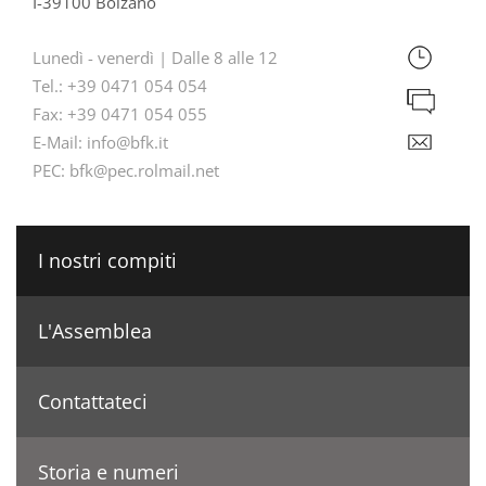
I-39100 Bolzano
Lunedì - venerdì | Dalle 8 alle 12
Tel.:
+39 0471 054 054
Fax:
+39 0471 054 055
E-Mail:
info@bfk.it
PEC:
bfk@pec.rolmail.net
I nostri compiti
L'Assemblea
Contattateci
Storia e numeri