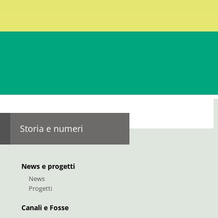
 - venerdì | Dalle 8 alle 12
39 0471 054 054
39 0471 054 055
:
info@bfk.it
fk@pec.rolmail.net
Storia e numeri
News e progetti
News
Progetti
Canali e Fosse