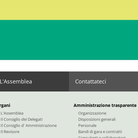
Contatto: Amministrazione
Lunedì
Via degli Artigiani 31 (Piani di Bolzano)
Tel.:
+
I-39100 Bolzano
Fax:
+
E-Mail
PEC:
b
L'Assemblea
Contattateci
rgani
Amministrazione trasparente
L'Assemblea
Organizzazione
Il Consiglio dei Delegati
Disposizioni generali
Il Consiglio d' Amministrazione
Personale
Il Revisore
Bandi di gara e contratti
Consulenti e collaboratori