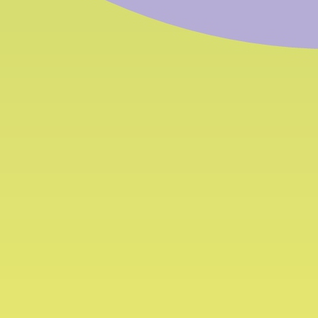
News
C
ar