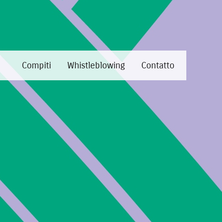
e
Compiti
Whistleblowing
Contatto
·
Tabelle annuali di riassunto in formato XML
o in formato XML