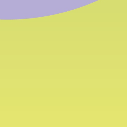
ome
rivare