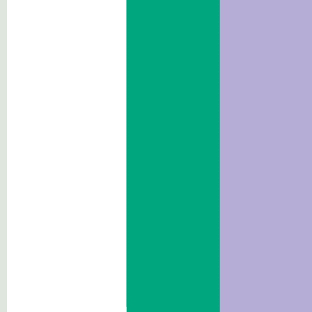
Personale
Bandi di gara e contratti
Avvisi di indagine di mercato
Avvisi di bandi e pubblicazione dei
risultati
Dichiarazioni sostitutive e
acquisizione d'ufficio dei dati
Tabelle annuali di riassunto in
formato XML
Consulenti e collaboratori
Bandi di concorso
Performance
Enti controllati
Attivitá e procedimenti