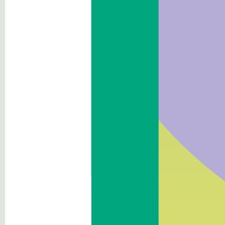
Provvedimenti
Controlli sulle imprese
Sovvenzioni,contributi, sussidi,
vantaggi economici
Bilanci
Beni immobili e gestione
patrimonio
Controlli e rilievi sull'
amministrazione
Servizi erogati
Pagamenti dell'
amministrazione
Opere pubbliche