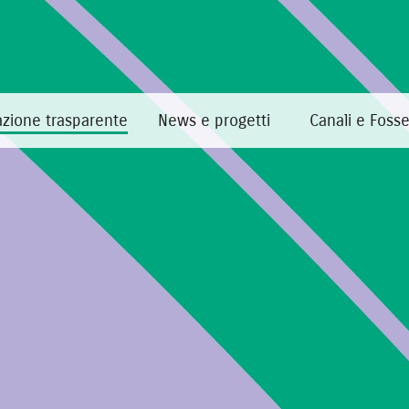
zione trasparente
News e progetti
Canali e Foss
Home
·
Amministrazione trasparente
·
Bandi di gara e contratti
Tabelle annuali di riassunt
In costruzione.