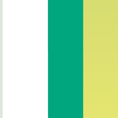
Pianificazione e governo del
territorio
Informazioni ambientali
Interventi straordinari e di
emergenza
Altri contenuti
I numeri del
Consorzio