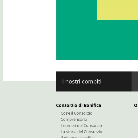
Contatto: Cantiere
Via Castelfirmiano 44
I-39100 Bolzano/Castelfirmiano
I nostri compiti
Consorzio di Bonifica
O
Cos’è il Consorzio
Comprensorio
I numeri del Consorzio
La storia del Consorzio
Il piano di classifica